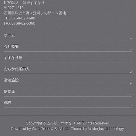
NPO法人 能登すずなり
〒927-1213
石川県珠洲市野々江町シの部１５番地
TEL:0768-82-4688
FAX:0768-82-6360
ホーム
会社概要
すずなり館
おらかた案内人
宿泊施設
飲食店
体験
Copyright ©
道の駅 すずなり
All Rights Reserved.
Powered by
WordPress
&
BizVektor Theme
by
Vektor,Inc.
technology.