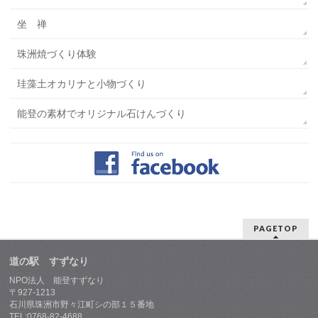
坐 禅
珠洲焼づくり体験
珪藻土オカリナと小物づくり
能登の素材でオリジナル石けんづくり
PAGETOP
道の駅 すずなり
NPO法人 能登すずなり
〒927-1213
石川県珠洲市野々江町シの部１５番地
TEL:0768-82-4688