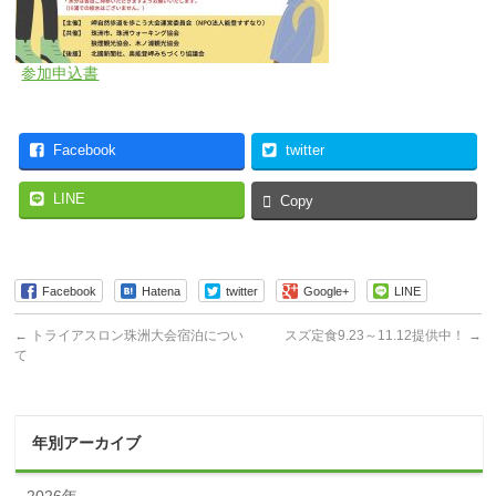
参加申込書
Facebook
twitter
LINE
Copy
Facebook
Hatena
twitter
Google+
LINE
←
トライアスロン珠洲大会宿泊につい
スズ定食9.23～11.12提供中！
→
て
年別アーカイブ