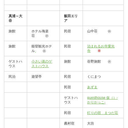
真浦～大
飯田エリ
谷
ア
旅館
ホテル海楽
民宿
山中荘 ㊡
荘 ㊡
旅館
能登観光ホテ
民宿
泊まれるお寺乗光
ル
㊡
寺
※
ゲストハ
小さい港のゲ
旅館
谷野旅館 ㊡
ウス
ストハウス
民泊
遊望亭
民宿
くにまつ
民宿
あずま
ゲストハ
guesthouse 仮（）-
ウス
かりかっこ-
民宿
灯りの宿 まつだ荘
農村宿
大坊