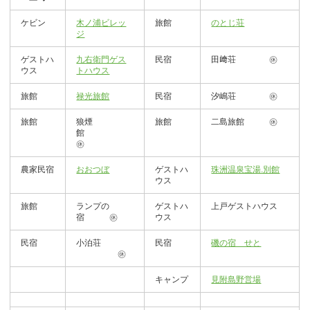
ケビン
木ノ浦ビレッ
旅館
のとじ荘
ジ
ゲストハ
九右衛門ゲス
民宿
田﨑荘 ㊡
ウス
トハウス
旅館
禄光旅館
民宿
汐嶋荘 ㊡
旅館
狼煙
旅館
二島旅館 ㊡
館
㊡
農家民宿
おおつぼ
ゲストハ
珠洲温泉宝湯.別館
ウス
旅館
ランプの
ゲストハ
上戸ゲストハウス
宿 ㊡
ウス
民宿
小泊荘
民宿
磯の宿 せと
㊡
キャンプ
見附島野営場