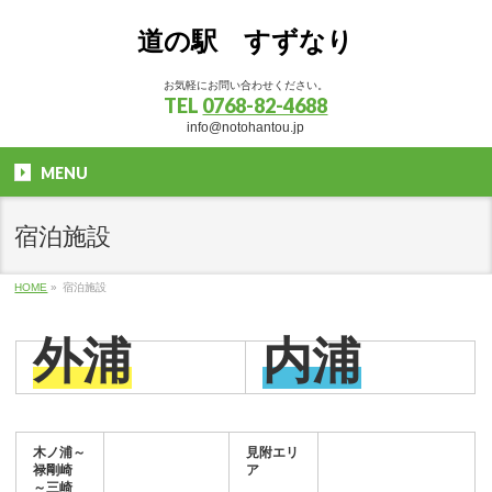
道の駅 すずなり
お気軽にお問い合わせください。
TEL
0768-82-4688
info@notohantou.jp
MENU
宿泊施設
HOME
»
宿泊施設
外浦
内浦
木ノ浦～
見附エリ
禄剛崎
ア
～三崎