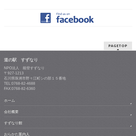
PAGETOP
道の駅 すずなり
NPO法人 能登すずなり
〒927-1213
石川県珠洲市野々江町シの部１５番地
TEL:0768-82-4688
FAX:0768-82-6360
ホーム
会社概要
すずなり館
おらかた案内人