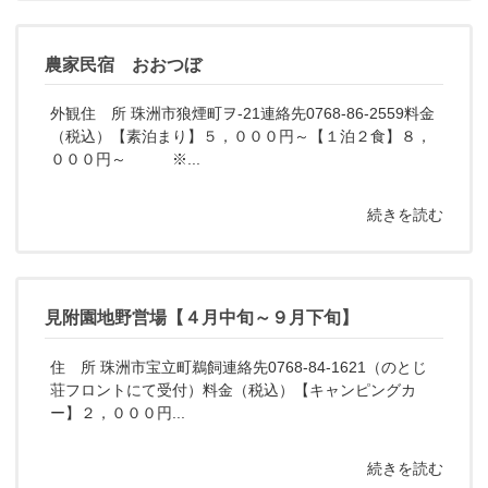
農家民宿 おおつぼ
外観住 所 珠洲市狼煙町ヲ-21連絡先0768-86-2559料金
（税込）【素泊まり】５，０００円～【１泊２食】８，
０００円～ ※...
続きを読む
見附園地野営場【４月中旬～９月下旬】
住 所 珠洲市宝立町鵜飼連絡先0768-84-1621（のとじ
荘フロントにて受付）料金（税込）【キャンピングカ
ー】２，０００円...
続きを読む