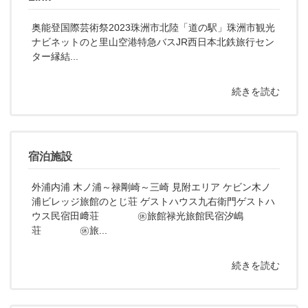
奥能登国際芸術祭2023珠洲市北陸「道の駅」珠洲市観光
ナビネットのと里山空港特急バスJR西日本北鉄旅行セン
ター縁結...
続きを読む
宿泊施設
外浦内浦 木ノ浦～禄剛崎～三崎 見附エリア ケビン木ノ
浦ビレッジ旅館のとじ荘 ゲストハウス九右衛門ゲストハ
ウス民宿田﨑荘 ㊡旅館禄光旅館民宿汐嶋
荘 ㊡旅...
続きを読む