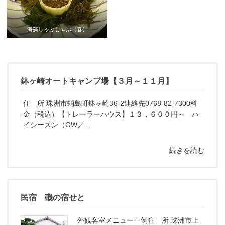
海藻しゃぶしゃぶ（春）
鉢ヶ崎オートキャンプ場【３月～１１月】
住 所 珠洲市蛸島町鉢ヶ崎36-2連絡先0768-82-7300料
金（税込）【トレーラーハウス】１３，６００円～ ハ
イシーズン（GW／...
続きを読む
民宿 磯の宿せと
外観客室メニュー一例住 所 珠洲市上