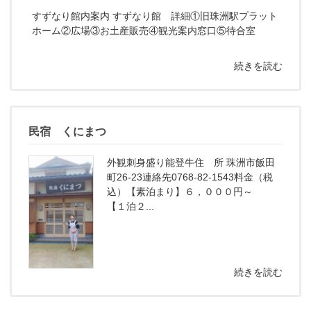
すずなり館内案内 すずなり館 詳細①旧珠洲駅プラット
ホーム②広場③お土産販売④観光案内窓口⑤待合室
続きを読む
民宿 くにまつ
外観刺身盛り能登牛住 所 珠洲市飯田
町26-23連絡先0768-82-1543料金（税
込）【素泊まり】６，０００円～
【１泊２...
続きを読む