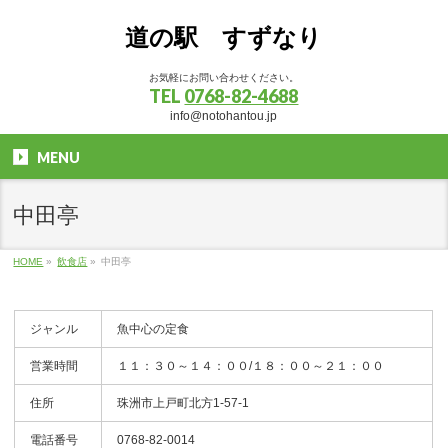
道の駅 すずなり
お気軽にお問い合わせください。
TEL
0768-82-4688
info@notohantou.jp
MENU
中田亭
HOME
»
飲食店
»
中田亭
ジャンル
魚中心の定食
営業時間
１１：３０～１４：００/１８：００～２１：００
住所
珠洲市上戸町北方1-57-1
電話番号
0768-82-0014