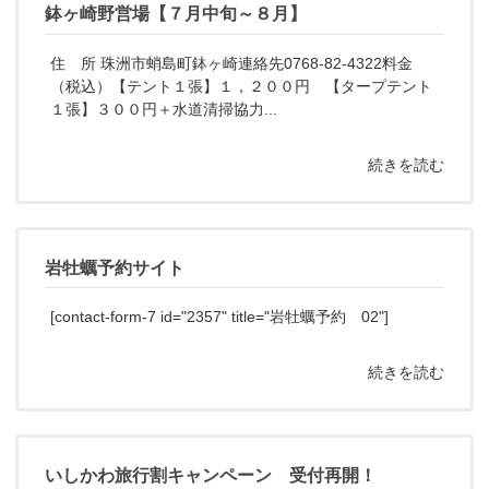
鉢ヶ崎野営場【７月中旬～８月】
住 所 珠洲市蛸島町鉢ヶ崎連絡先0768-82-4322料金
（税込）【テント１張】１，２００円 【タープテント
１張】３００円＋水道清掃協力...
続きを読む
岩牡蠣予約サイト
[contact-form-7 id="2357" title="岩牡蠣予約 02"]
続きを読む
いしかわ旅行割キャンペーン 受付再開！